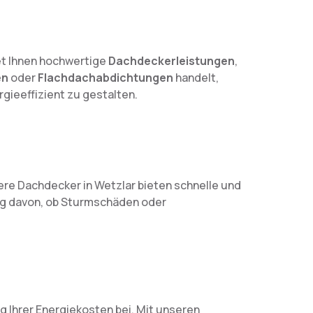
t Ihnen hochwertige
Dachdeckerleistungen
,
en
oder
Flachdachabdichtungen
handelt,
gieeffizient zu gestalten.
ere Dachdecker in Wetzlar bieten schnelle und
ngig davon, ob Sturmschäden oder
 Ihrer Energiekosten bei. Mit unseren