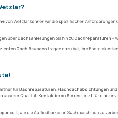
etzlar?
ähe
von Wetzlar kennen wir die spezifischen Anforderungen u
gen
über
Dachsanierungen
bis hin zu
Dachreparaturen
– w
izienten Dachlösungen
tragen dazu bei, Ihre Energiekoste
ute!
artner für
Dachreparaturen
,
Flachdachabdichtungen
und
n unserer Qualität.
Kontaktieren Sie uns jetzt
für eine unv
ptimiert, um die Auffindbarkeit in Suchmaschinen zu verbes