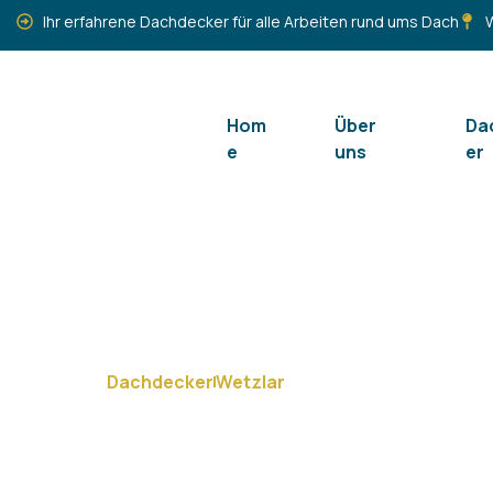
Ihr erfahrene Dachdecker für alle Arbeiten rund ums Dach
W
Hom
Über
Da
e
uns
er
Dachdecker
Wetzlar
Ihr Dachdecker im Westend