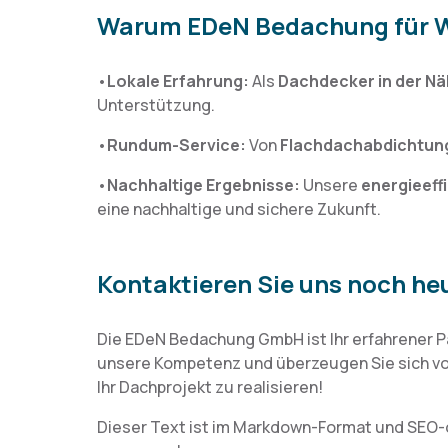
Warum EDeN Bedachung für W
•
Lokale Erfahrung:
Als
Dachdecker in der N
Unterstützung.
•
Rundum-Service:
Von
Flachdachabdichtun
•
Nachhaltige Ergebnisse:
Unsere
energieeff
eine nachhaltige und sichere Zukunft.
Kontaktieren Sie uns noch he
Die EDeN Bedachung GmbH ist Ihr erfahrener P
unsere Kompetenz und überzeugen Sie sich vo
Ihr Dachprojekt zu realisieren!
Dieser Text ist im Markdown-Format und SEO-o