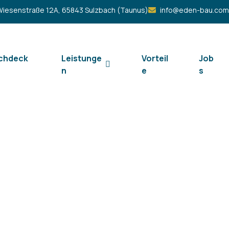
iesenstraße 12A, 65843 Sulzbach (Taunus)
info@eden-bau.co
chdeck
Leistunge
Vorteil
Job
n
e
s
 für alle Dacharbeiten