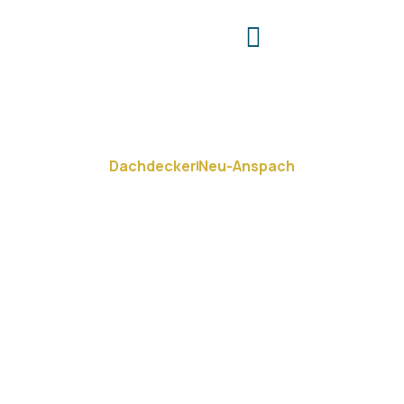
Dachdecker
Neu-Anspach
Ihr zuverlässiger Dachdecker
in Neu-Anspach